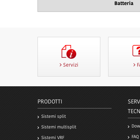
Batteria
Servizi
F
PRODOTTI
SERV
TECN
Sistemi split
Dow
Sistemi multisplit
FAQ
Sistemi VRF