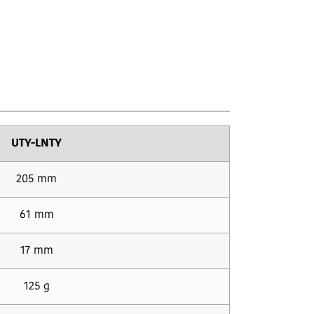
UTY-LNTY
205 mm
61 mm
17 mm
125 g