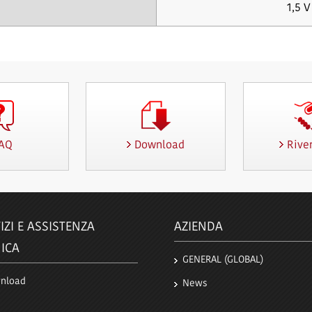
1,5 
AQ
Download
Rive
IZI E ASSISTENZA
AZIENDA
ICA
GENERAL (GLOBAL)
nload
News