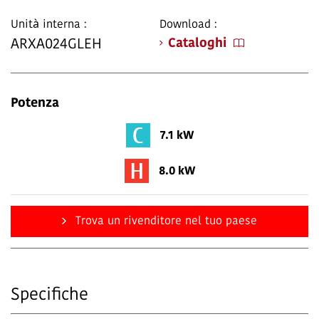
Unità interna :
Download :
Cataloghi
ARXA024GLEH
Potenza
7.1 kW
8.0 kW
Trova un rivenditore nel tuo paese
Specifiche