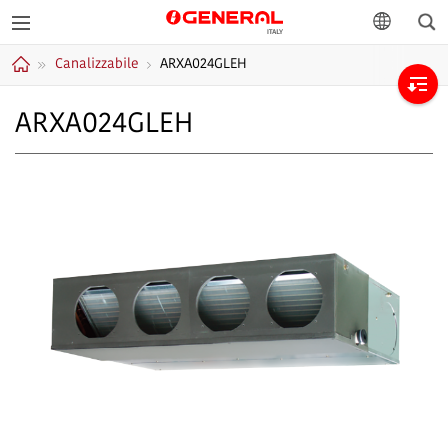
Cer
GENERAL Italia
lingua
Canalizzabile
ARXA024GLEH
Home
ARXA024GLEH