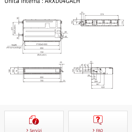
Unità interna : ARXD04GALH
Servizi
FAQ