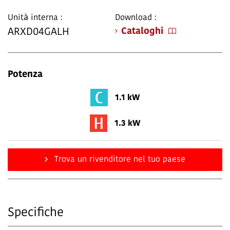
Unità interna :
Download :
Cataloghi
ARXD04GALH
Potenza
1.1 kW
1.3 kW
Trova un rivenditore nel tuo paese
Specifiche