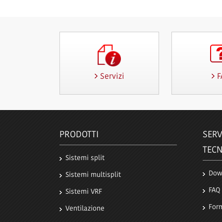
Servizi
F
PRODOTTI
SERV
TECN
Sistemi split
Dow
Sistemi multisplit
FAQ
Sistemi VRF
For
Ventilazione