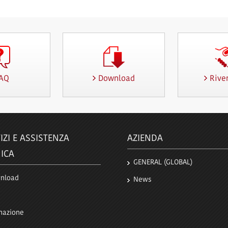
AQ
Download
Rive
IZI E ASSISTENZA
AZIENDA
ICA
GENERAL (GLOBAL)
nload
News
mazione