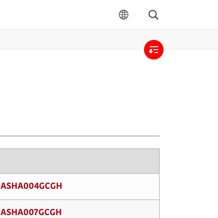
Cerca
lingua
Open
local
navigation
ASHA004GCGH
ASHA007GCGH